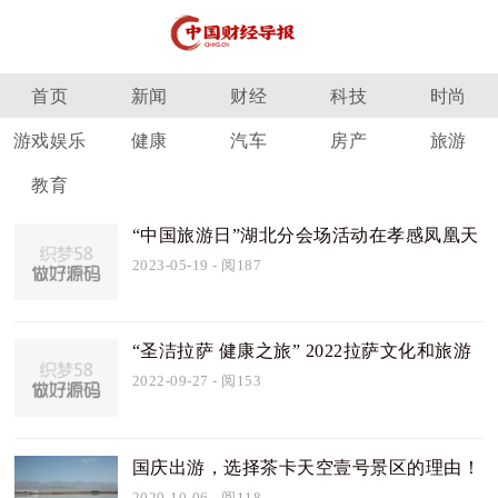
首页
新闻
财经
科技
时尚
游戏娱乐
健康
汽车
房产
旅游
教育
“中国旅游日”湖北分会场活动在孝感凤凰天
仙城成功举行
2023-05-19
- 阅187
“圣洁拉萨 健康之旅” 2022拉萨文化和旅游
消费季之四季旅游 巡回促销推介会
2022-09-27
- 阅153
国庆出游，选择茶卡天空壹号景区的理由！
2020-10-06
- 阅118