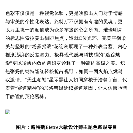
色彩不仅仅是一种视觉体验，更是映照出人们对于情感
与审美的个性化表达。路特斯不仅拥有有趣的灵魂，更
以万里挑一的颜值成为众多车迷的心之所向。璀璨明亮
的标志性索拉黄出街即焦点，造就C位光环。完美平衡柔
美与坚毅的“粉黛摇滚”花绽灰展现了一种外表含蓄、内心
摇滚澎湃的反差魅力。极具现代感与科技感的“迷踪魅
影”更以冷峻内敛的凯姆灰诠释了一种简约高级之美。炽
热张扬的纳特隆红轻松抢占视野，如同一团火焰点燃驾
驭激情。“天生领袖”星际黑让人如同穿梭于浩瀚宇宙。代
表着“赛道精神”的加洛韦绿延续赛道基因，让人仿佛驰骋
于静谧的英伦密林。
图片：路特斯Ele
tre
六款设计师主题色耀眼夺目