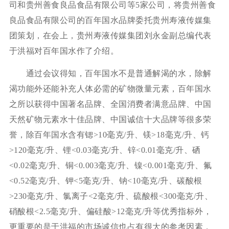
司和贵州善食良品食品有限公司等5家公司，将贵州善食
良品食品有限公司的百年国水品牌委托贵州寿液传媒集
团策划，在会上，贵州寿液传媒集团刘永金副总编代表
于洪福对百年国水作了介绍。
通过会议得知，百年国水不是普通解渴的水，除解
渴功能外还能补充人体必需的矿物微量元素，百年国水
之所以获得中国著名品牌、全国消费者满意品牌、中国
天然矿物元素水十佳品牌、中国诚信十大品牌等很多荣
誉，除百年国水含有锶>10毫克/升、镁>18毫克/升、钙
>120毫克/升、锂<0.03毫克/升、锌<0.01毫克/升、硒
<0.02毫克/升、铜<0.003毫克/升、镍<0.001毫克/升、氟
<0.52毫克/升、钾<5毫克/升、钠<10毫克/升、碳酸根
>230毫克/升、氯离子<2毫克/升、硫酸根<300毫克/升、
硝酸根<2.5毫克/升、偏硅酸>12毫克/升等优秀指标外，
更重要的是于洪福的市场诚信也占有很大的参考因素，