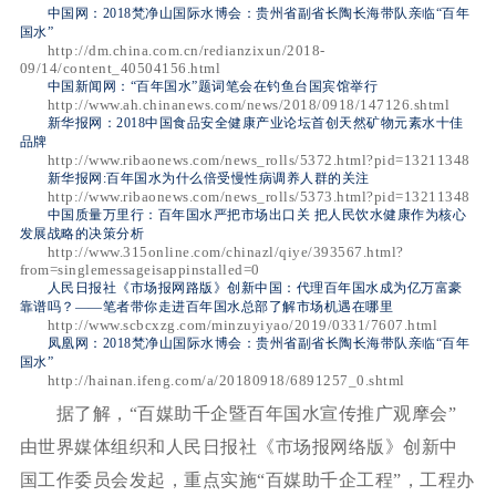
中国网：2018梵净山国际水博会：贵州省副省长陶长海带队亲临“百年
国水”
http://dm.china.com.cn/redianzixun/2018-
09/14/content_40504156.html
中国新闻网：“百年国水”题词笔会在钓鱼台国宾馆举行
http://www.ah.chinanews.com/news/2018/0918/147126.shtml
新华报网：2018中国食品安全健康产业论坛首创天然矿物元素水十佳
品牌
http://www.ribaonews.com/news_rolls/5372.html?pid=13211348
新华报网:百年国水为什么倍受慢性病调养人群的关注
http://www.ribaonews.com/news_rolls/5373.html?pid=13211348
中国质量万里行：百年国水严把市场出口关 把人民饮水健康作为核心
发展战略的决策分析
http://www.315online.com/chinazl/qiye/393567.html?
from=singlemessageisappinstalled=0
人民日报社《市场报网路版》创新中国：代理百年国水成为亿万富豪
靠谱吗？——笔者带你走进百年国水总部了解市场机遇在哪里
http://www.scbcxzg.com/minzuyiyao/2019/0331/7607.html
凤凰网：2018梵净山国际水博会：贵州省副省长陶长海带队亲临“百年
国水”
http://hainan.ifeng.com/a/20180918/6891257_0.shtml
据了解，“百媒助千企暨百年国水宣传推广观摩会”
由世界媒体组织和人民日报社《市场报网络版》创新中
国工作委员会发起，重点实施“百媒助千企工程”，工程办